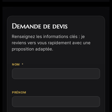
Demande de devis
Renseignez les informations clés : je
reviens vers vous rapidement avec une
proposition adaptée.
A
NOM
*
T
T
E
N
D
U
PRÉNOM
E
S
P
E